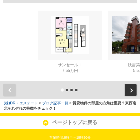
サンセールⅠ
秋吉第
7.55万円
5.
(株)DR・エステート
>
ブログ記事一覧
>
賃貸物件の部屋の方角は重要？東西南
北それぞれの特徴をチェック！
ページトップに戻る
営業時間:9時半～19時30分