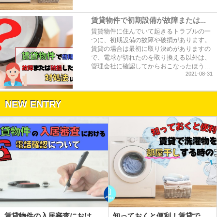
賃貸物件で初期設備が故障または...
賃貸物件に住んでいて起きるトラブルの一
つに、初期設備の故障や破損があります。
賃貸の場合は最初に取り決めがありますの
で、電球が切れたのを取り換える以外は、
管理会社に確認してからおこなったほう...
2021-08-31
NEW ENTRY
賃貸物件の入居審査におけ...
知っておくと便利！賃貸で...