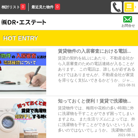
0
0
検討リスト
最近見た物件
お問合せ
HOT ENTRY
賃貸物件の入居審査における電話...
賃貸の契約を結ぶにあたり、不動産会社か
ら入居審査のための電話連絡が入ることが
あります。 この電話は、誰しもが必ずある
わけではありませんが、不動産会社が家賃
を滞りなく支払いできるかどうか、ジャ...
2021-08-31
知っておくと便利！賃貸で洗濯物...
賃貸物件では、梅雨や花粉の多い時期に外
に洗濯物を干すことができず困ってしまい
ますよね。 また生活リズムによっては、外
に洗濯物を干すことができないという人も
多いのではないでしょうか。 洗濯物の部...
2021-08-31