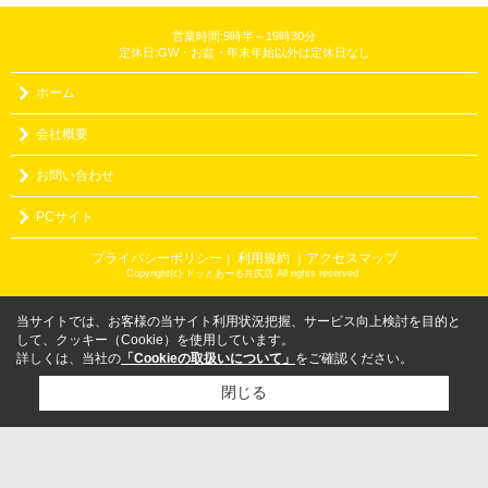
営業時間:9時半～19時30分
定休日:GW・お盆・年末年始以外は定休日なし
ホーム
会社概要
お問い合わせ
PCサイト
プライバシーポリシー
利用規約
｜アクセスマップ
｜
Copyright(c) ドッとあーる井尻店 All rights reserved.
当サイトでは、お客様の当サイト利用状況把握、サービス向上検討を目的と
して、クッキー（Cookie）を使用しています。
詳しくは、当社の
「Cookieの取扱いについて」
をご確認ください。
閉じる