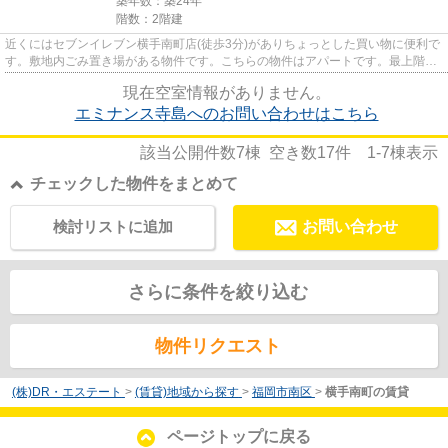
築年数：築24年
階数：2階建
近くにはセブンイレブン横手南町店(徒歩3分)がありちょっとした買い物に便利で
す。敷地内ごみ置き場がある物件です。こちらの物件はアパートです。最上階の
物件です。福岡市南区エリア...
現在空室情報がありません。
エミナンス寺島へのお問い合わせはこちら
該当公開件数
7
棟 空き数
17
件
1-7
棟表示
チェックした物件をまとめて
検討リストに追加
お問い合わせ
さらに条件を絞り込む
物件リクエスト
(株)DR・エステート
>
(賃貸)地域から探す
>
福岡市南区
>
横手南町の賃貸
ページトップに戻る