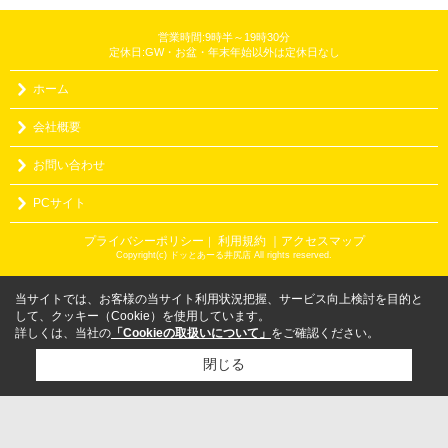
営業時間:9時半～19時30分
定休日:GW・お盆・年末年始以外は定休日なし
ホーム
会社概要
お問い合わせ
PCサイト
プライバシーポリシー
利用規約
｜アクセスマップ
｜
Copyright(c) ドッとあーる井尻店 All rights reserved.
当サイトでは、お客様の当サイト利用状況把握、サービス向上検討を目的と
して、クッキー（Cookie）を使用しています。
詳しくは、当社の
「Cookieの取扱いについて」
をご確認ください。
閉じる