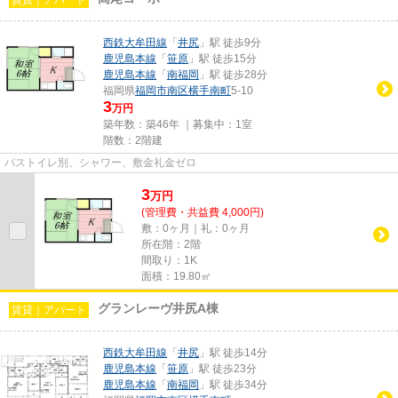
西鉄大牟田線
「
井尻
」駅 徒歩9分
鹿児島本線
「
笹原
」駅 徒歩15分
鹿児島本線
「
南福岡
」駅 徒歩28分
福岡県
福岡市南区
横手南町
5-10
3
万円
築年数：築46年 ｜募集中：
1室
階数：2階建
バストイレ別、シャワー、敷金礼金ゼロ
3
万
円
(管理費・共益費 4,000円)
敷：0ヶ月｜礼：0ヶ月
所在階：2階
間取り：1K
面積：19.80㎡
グランレーヴ井尻A棟
賃貸｜アパート
西鉄大牟田線
「
井尻
」駅 徒歩14分
鹿児島本線
「
笹原
」駅 徒歩23分
鹿児島本線
「
南福岡
」駅 徒歩34分