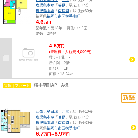
鹿児島本線
「
笹原
」駅 徒歩17分
鹿児島本線
「
南福岡
」駅 徒歩30分
福岡県
福岡市南区
横手南町
4.6
万円
築年数：築18年 ｜募集中：
1室
階数：2階建
4.6
万
円
(管理費・共益費 4,000円)
敷：-｜礼：-
所在階：2階
間取り：1K
面積：18.24㎡
横手南町AP A棟
賃貸｜アパート
西鉄大牟田線
「
井尻
」駅 徒歩10分
鹿児島本線
「
笹原
」駅 徒歩17分
鹿児島本線
「
南福岡
」駅 徒歩30分
福岡県
福岡市南区
横手南町
6.7
6.9
万円～
万円