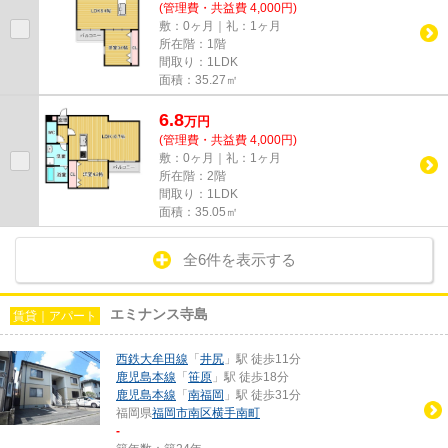
(管理費・共益費 4,000円)
敷：0ヶ月｜礼：1ヶ月
所在階：1階
間取り：1LDK
面積：35.27㎡
6.8
万
円
(管理費・共益費 4,000円)
敷：0ヶ月｜礼：1ヶ月
所在階：2階
間取り：1LDK
面積：35.05㎡
全6件を表示する
エミナンス寺島
賃貸｜アパート
西鉄大牟田線
「
井尻
」駅 徒歩11分
鹿児島本線
「
笹原
」駅 徒歩18分
鹿児島本線
「
南福岡
」駅 徒歩31分
福岡県
福岡市南区
横手南町
-