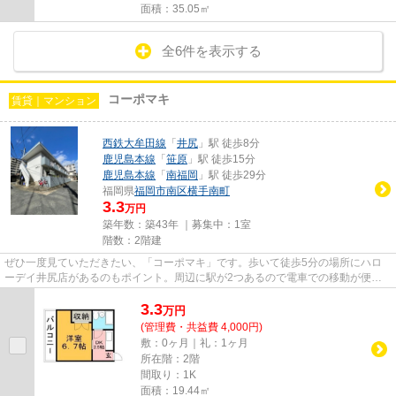
面積：35.05㎡
全6件を表示する
コーポマキ
賃貸｜マンション
西鉄大牟田線
「
井尻
」駅 徒歩8分
鹿児島本線
「
笹原
」駅 徒歩15分
鹿児島本線
「
南福岡
」駅 徒歩29分
福岡県
福岡市南区
横手南町
3.3
万円
築年数：築43年 ｜募集中：
1室
階数：2階建
ぜひ一度見ていただきたい、「コーポマキ」です。歩いて徒歩5分の場所にハロ
ーデイ井尻店があるのもポイント。周辺に駅が2つあるので電車での移動が便利
です。こちらの物件から出て150...
3.3
万
円
(管理費・共益費 4,000円)
敷：0ヶ月｜礼：1ヶ月
所在階：2階
間取り：1K
面積：19.44㎡