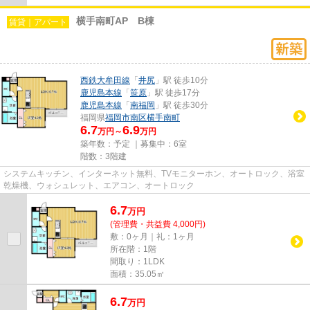
横手南町AP B棟
賃貸｜アパート
西鉄大牟田線
「
井尻
」駅 徒歩10分
鹿児島本線
「
笹原
」駅 徒歩17分
鹿児島本線
「
南福岡
」駅 徒歩30分
福岡県
福岡市南区
横手南町
6.7
6.9
万円～
万円
築年数：予定 ｜募集中：
6室
階数：3階建
システムキッチン、インターネット無料、TVモニターホン、オートロック、浴室
乾燥機、ウォシュレット、エアコン、オートロック
6.7
万
円
(管理費・共益費 4,000円)
敷：0ヶ月｜礼：1ヶ月
所在階：1階
間取り：1LDK
面積：35.05㎡
6.7
万
円