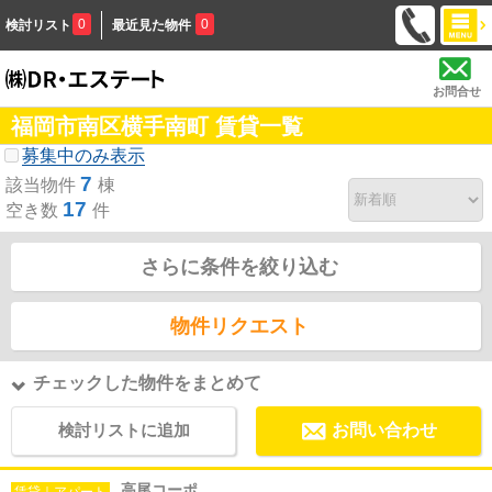
0
0
検討リスト
最近見た物件
お問合せ
福岡市南区横手南町 賃貸一覧
募集中のみ表示
7
該当物件
棟
17
空き数
件
さらに条件を絞り込む
物件リクエスト
チェックした物件をまとめて
検討リストに追加
お問い合わせ
高尾コーポ
賃貸｜アパート