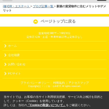
(株)DR・エステート
>
ブログ記事一覧
>
新築の賃貸物件に住むメリットやデメ
リット
ページトップに戻る
営業時間:9時半～19時30分
定休日:GW・お盆・年末年始以外は定休日なし
ホーム
会社概要
お問い合わせ
PCサイト
プライバシーポリシー
利用規約
｜アクセスマップ
｜
Copyright(c) ドッとあーる井尻店 All rights reserved.
当サイトでは、お客様の当サイト利用状況把握、サービス向上検討を目的と
して、クッキー（Cookie）を使用しています。
詳しくは、当社の
「Cookieの取扱いについて」
をご確認ください。