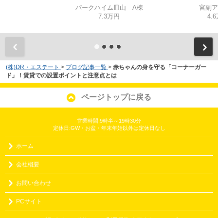
パークハイム皿山 A棟
宮副ア
7.3万円
4.
(株)DR・エステート
>
ブログ記事一覧
>
赤ちゃんの身を守る「コーナーガー
ド」！賃貸での設置ポイントと注意点とは
ページトップに戻る
営業時間:9時半～19時30分
定休日:GW・お盆・年末年始以外は定休日なし
ホーム
会社概要
お問い合わせ
PCサイト