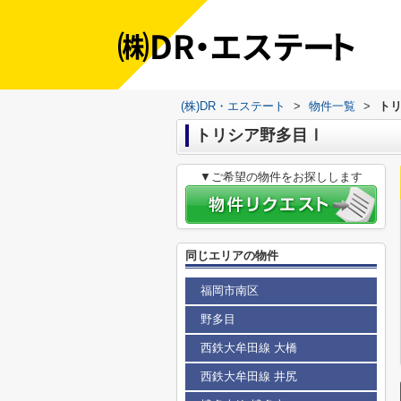
(株)DR・エステート
>
物件一覧
>
ト
トリシア野多目Ⅰ
▼ご希望の物件をお探しします
同じエリアの物件
福岡市南区
野多目
西鉄大牟田線 大橋
西鉄大牟田線 井尻