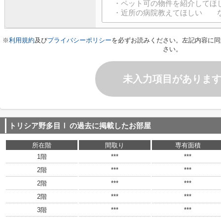
※
利用規約
及び
プライバシーポリシー
を必ずお読みください。左記内容に同
さい。
未入力項目がありま
トリシア野多目Ⅰ
の過去に掲載したお部屋
所在階
間取り
専有面積
1階
***
***
2階
***
***
2階
***
***
2階
***
***
3階
***
***