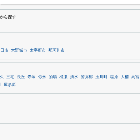
から探す
春日市
大野城市
太宰府市
那珂川市
久
三宅
長丘
寺塚
弥永
的場
柳瀬
清水
警弥郷
玉川町
塩原
大楠
高宮
町
屋形原