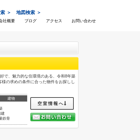
検索
地図検索
会社概要
ブログ
アクセス
お問い合わせ
好で、魅力的な住環境のある、令和8年築
客様の求めの条件に合った物件をお探しし
建物
空室情報へ
築
階建
量鉄骨