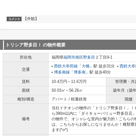
【外観】
コメント
トリシア野多目Ⅰ
の物件概要
所在地
福岡県
福岡市南区
野多目
２丁目9-1
西鉄大牟田線
「
大橋
」駅 徒歩31分
西鉄大牟
交通
博多南線
「
博多南
」駅 徒歩40分
賃料
10.4万円～11.6万円
管理費・共
面積
50.03㎡～56.26㎡
築年月（築
種別/構造
アパート / 軽量鉄骨
階建
当社イチオシの物件の「トリシア野多目Ⅰ」！
ら390m以内に「ダイキョーバリュー野多目店」
備考
の物件で、オシャレな室内が魅力的！こちらの
は、こちらからお探しになりませんか！種類豊
ます(^o^)