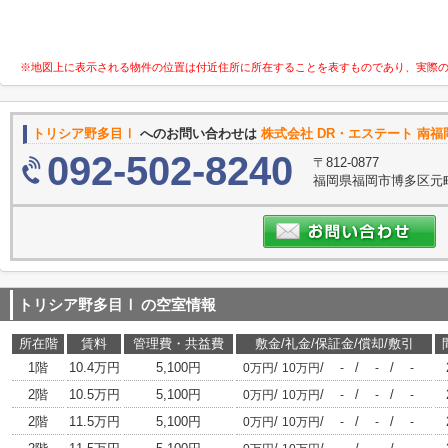
※地図上に表示される物件の位置は付近住所に所在することを表すものであり、実際
トリシア野多目Ⅰ
へのお問い合わせは
株式会社 DR・エステート 南
092-502-8240
〒812-0877
福岡県福岡市博多区元町１
トリシア野多目Ⅰ
の空室情報
所在階
賃料
管理費・共益費
敷金/礼金/保証金/償却/敷引
1階
10.4万円
5,100円
/
/
/
/
0万円
10万円
-
-
-
2階
10.5万円
5,100円
/
/
/
/
0万円
10万円
-
-
-
2階
11.5万円
5,100円
/
/
/
/
0万円
10万円
-
-
-