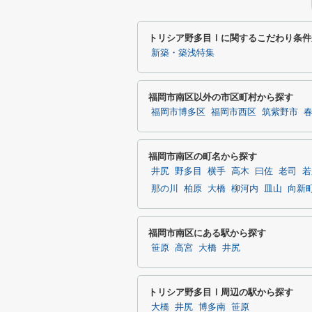
トリシア野多目Ⅰに関するこだわり条件
新築・築浅特集
福岡市南区以外の市区町村から探す
福岡市博多区
福岡市西区
筑紫野市
福岡市南区の町名から探す
井尻
野多目
横手
高木
曰佐
老司
若
那の川
柏原
大橋
柳河内
皿山
向新
福岡市南区にある駅から探す
笹原
高宮
大橋
井尻
トリシア野多目Ⅰ周辺の駅から探す
大橋
井尻
博多南
笹原