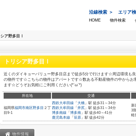
沿線検索
エリア
HOME
物件検索
リシア野多目Ⅰ
トリシア野多目Ⅰ
近くのダイキョーバリュー野多目店まで徒歩5分で行けます☆周辺環境も良
の物件です☆こちらの物件はアパートです☆数ある不動産物件の中からお
ます☆どうぞお気軽にご利用ください(*´ω`*)
所在地
交通
西鉄大牟田線
「
大橋
」駅 徒歩31～34分
新
福岡県
福岡市南区
野多目
２丁
西鉄大牟田線
「
井尻
」駅 徒歩31～34分
3
目9-1
博多南線
「
博多南
」駅 徒歩40～41分
軽
鹿児島本線
「
笹原
」駅 徒歩42分
物件情報