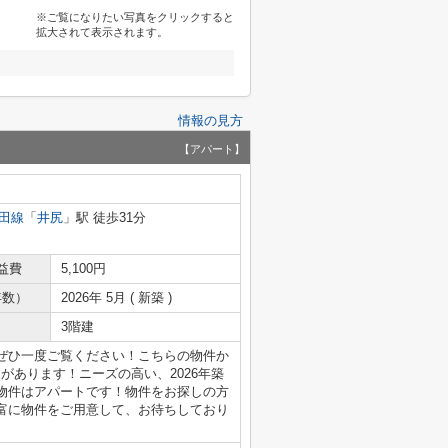
※ご覧になりたい写真をクリックすると
拡大されて表示されます。
情報の見方
【アパート】
田線
「
井尻
」駅 徒歩31分
益費
5,100円
年数）
2026年 5月 ( 新築 )
3階建
ぜひ一度ご覧ください！こちらの物件か
があります！ニーズの高い、2026年築
物件はアパートです！物件をお探しの方
富に物件をご用意して、お待ちしており