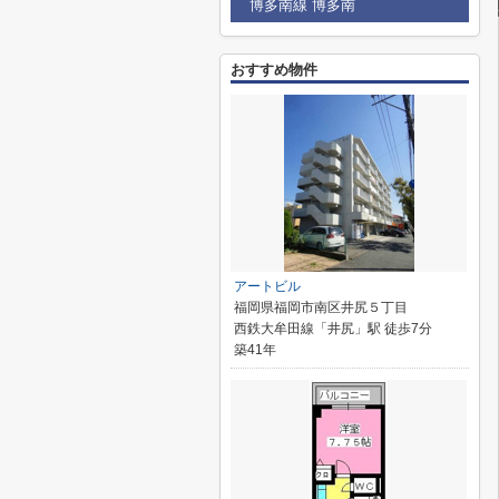
博多南線 博多南
おすすめ物件
アートビル
福岡県福岡市南区井尻５丁目
西鉄大牟田線「井尻」駅 徒歩7分
築41年