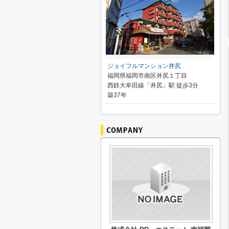
ジョイフルマンション井尻
福岡県福岡市南区井尻１丁目
西鉄大牟田線「井尻」駅 徒歩3分
築37年