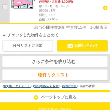
(管理費・共益費 3,000円)
敷：0ヶ月｜礼：0ヶ月
所在階：3階
間取り：1R
面積：27.00㎡
該当公開件数
3
棟 空き数
15
件
1-3
棟表示
チェックした物件をまとめて
検討リストに追加
お問い合わせ
さらに条件を絞り込む
物件リクエスト
(株)DR・エステート
>
(賃貸)地域から探す
>
福岡市南区
>
高宮の賃貸
ページトップに戻る
営業時間:9時半～19時30分