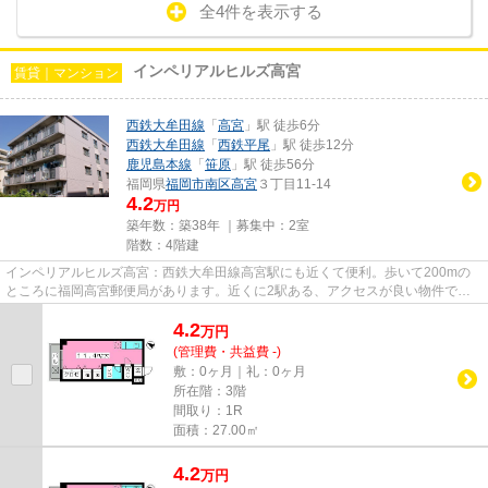
全4件を表示する
インペリアルヒルズ高宮
賃貸｜マンション
西鉄大牟田線
「
高宮
」駅 徒歩6分
西鉄大牟田線
「
西鉄平尾
」駅 徒歩12分
鹿児島本線
「
笹原
」駅 徒歩56分
福岡県
福岡市南区
高宮
３丁目11-14
4.2
万円
築年数：築38年 ｜募集中：
2室
階数：4階建
インペリアルヒルズ高宮：西鉄大牟田線高宮駅にも近くて便利。歩いて200mの
ところに福岡高宮郵便局があります。近くに2駅ある、アクセスが良い物件で
す。こちらの物件はマンションです...
4.2
万
円
(管理費・共益費 -)
敷：0ヶ月｜礼：0ヶ月
所在階：3階
間取り：1R
面積：27.00㎡
4.2
万
円