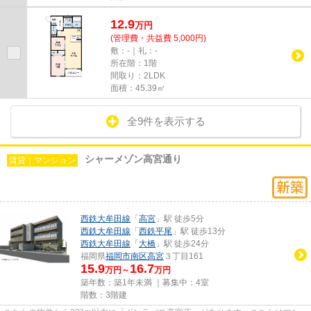
12.9
万
円
(管理費・共益費 5,000円)
敷：-｜礼：-
所在階：1階
間取り：2LDK
面積：45.39㎡
全9件を表示する
シャーメゾン高宮通り
賃貸｜マンション
西鉄大牟田線
「
高宮
」駅 徒歩5分
西鉄大牟田線
「
西鉄平尾
」駅 徒歩13分
西鉄大牟田線
「
大橋
」駅 徒歩24分
福岡県
福岡市南区
高宮
３丁目161
15.9
16.7
万円～
万円
築年数：築1年未満 ｜募集中：
4室
階数：3階建