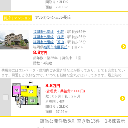
間取り：3LDK
面積：79.00㎡
アルカンシェル長丘
賃貸｜マンション
福岡市七隈線
「
七隈
」駅 徒歩35分
福岡市七隈線
「
桜坂
」駅 徒歩36分
福岡市七隈線
「
茶山
」駅 徒歩36分
福岡県
福岡市南区
長丘
５丁目23-1
8.8
万円
築年数：築25年 ｜募集中：
1室
階数：4階建
共用部にはエレベータ・敷地内ごみ置き場などが揃っており、とても充実してい
ます。風通しが良好なので、いつでも新鮮な空気がはいってきます。最上階の物
件です。こちらの物件はマン...
8.8
万
円
(管理費・共益費 6,000円)
敷：0ヶ月｜礼：2ヶ月
所在階：4階
間取り：2LDK
面積：67.26㎡
該当公開件数
6
棟 空き数
13
件
1-6
棟表示