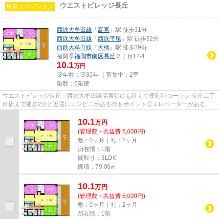
ウエストビレッジ長丘
賃貸｜マンション
西鉄大牟田線
「
高宮
」駅 徒歩31分
西鉄大牟田線
「
西鉄平尾
」駅 徒歩32分
西鉄大牟田線
「
大橋
」駅 徒歩39分
福岡県
福岡市南区
長丘
２丁目12-1
10.1
万円
築年数：築30年 ｜募集中：
2室
階数：6階建
ウエストビレッジ長丘：西鉄大牟田線高宮駅にも近くて便利◎ローソン 長丘二丁
目店まで徒歩2分と近場にコンビニがあるのもポイント◎エレベーターがある物
件です◎造りとデザインに関して...
10.1
万
円
(管理費・共益費 6,000円)
敷：0ヶ月｜礼：2ヶ月
所在階：1階
間取り：3LDK
面積：79.00㎡
10.1
万
円
(管理費・共益費 6,000円)
敷：0ヶ月｜礼：2ヶ月
所在階：1階