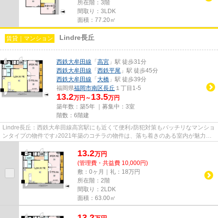
所在階：3階
間取り：3LDK
面積：77.20㎡
Lindre長丘
賃貸｜マンション
西鉄大牟田線
「
高宮
」駅 徒歩31分
西鉄大牟田線
「
西鉄平尾
」駅 徒歩45分
西鉄大牟田線
「
大橋
」駅 徒歩39分
福岡県
福岡市南区
長丘
１丁目1-5
13.2
13.5
万円～
万円
築年数：築5年 ｜募集中：
3室
階数：6階建
Lindre長丘：西鉄大牟田線高宮駅にも近くて便利♪防犯対策もバッチリなマンショ
ンタイプの物件です♪2021年築のコチラの物件は、落ち着きのある室内が魅力的
です♪エレベーター付き物件で...
13.2
万
円
(管理費・共益費 10,000円)
敷：0ヶ月｜礼：18万円
所在階：2階
間取り：2LDK
面積：63.00㎡
13.2