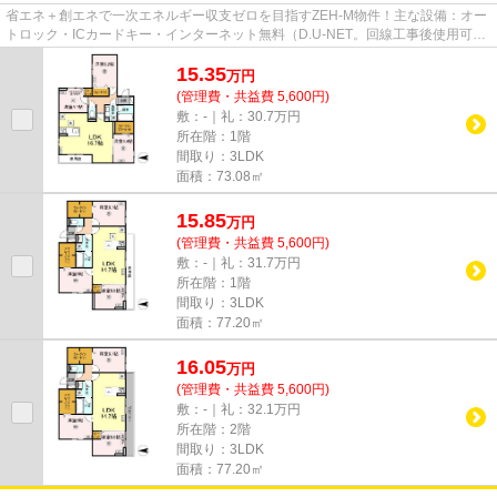
省エネ＋創エネで一次エネルギー収支ゼロを目指すZEH-M物件！主な設備：オー
トロック・ICカードキー・インターネット無料（D.U-NET。回線工事後使用可）
等。ペット飼育相談可。小型犬1...
15.35
万
円
(管理費・共益費 5,600円)
敷：-｜礼：30.7万円
所在階：1階
間取り：3LDK
面積：73.08㎡
15.85
万
円
(管理費・共益費 5,600円)
敷：-｜礼：31.7万円
所在階：1階
間取り：3LDK
面積：77.20㎡
16.05
万
円
(管理費・共益費 5,600円)
敷：-｜礼：32.1万円
所在階：2階
間取り：3LDK
面積：77.20㎡