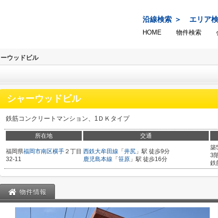
沿線検索
エリア
HOME
物件検索
ャーウッドビル
シャーウッドビル
鉄筋コンクリートマンション、1ＤＫタイプ
所在地
交通
築
福岡県
福岡市南区
横手
２丁目
西鉄大牟田線
「
井尻
」駅 徒歩9分
3
32-11
鹿児島本線
「
笹原
」駅 徒歩16分
鉄
物件情報