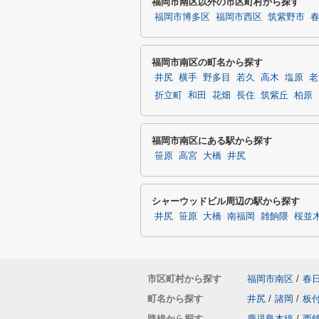
福岡市南区以外の市区町村から探す
福岡市博多区
福岡市西区
筑紫野市
福岡市南区の町名から探す
井尻
横手
野多目
若久
高木
塩原
老
折立町
和田
花畑
長住
筑紫丘
柏原
福岡市南区にある駅から探す
笹原
高宮
大橋
井尻
シャーウッドビル周辺の駅から探す
井尻
笹原
大橋
南福岡
雑餉隈
桜並
市区町村から探す
福岡市南区
/
春
町名から探す
井尻
/
諸岡
/
板
路線から探す
鹿児島本線
/
西