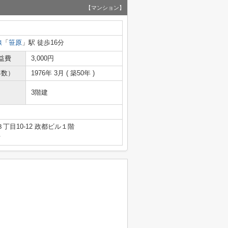
【マンション】
線
「
笹原
」駅 徒歩16分
益費
3,000円
年数）
1976年 3月 ( 築50年 )
3階建
目10-12 政都ビル１階
号