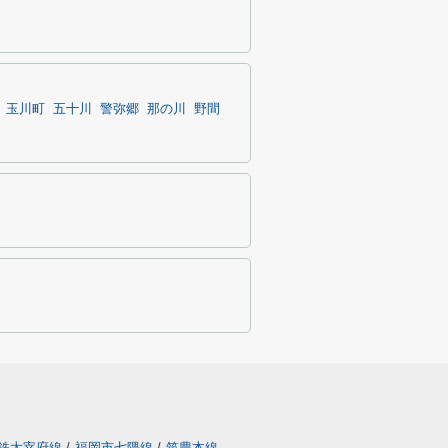
玉川町
五十川
警弥郷
那の川
野間
鉄太宰府線
/
福岡市七隈線
/
筑豊本線