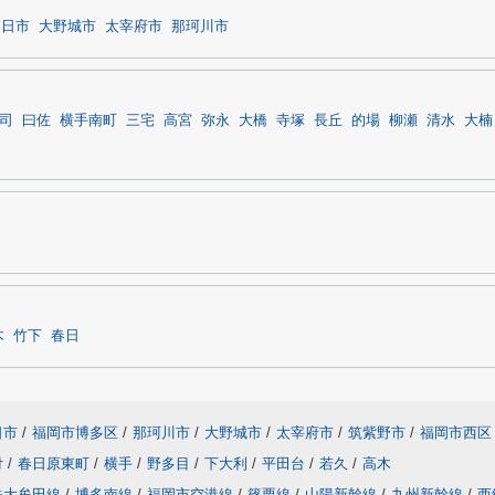
春日市
大野城市
太宰府市
那珂川市
司
曰佐
横手南町
三宅
高宮
弥永
大橋
寺塚
長丘
的場
柳瀬
清水
大楠
木
竹下
春日
日市
/
福岡市博多区
/
那珂川市
/
大野城市
/
太宰府市
/
筑紫野市
/
福岡市西区
付
/
春日原東町
/
横手
/
野多目
/
下大利
/
平田台
/
若久
/
高木
鉄大牟田線
/
博多南線
/
福岡市空港線
/
篠栗線
/
山陽新幹線
/
九州新幹線
/
西