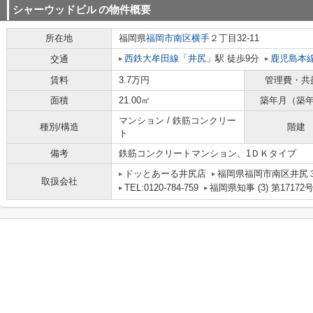
シャーウッドビル
の物件概要
所在地
福岡県
福岡市南区
横手
２丁目32-11
西鉄大牟田線
「
井尻
」駅 徒歩9分
鹿児島本
交通
賃料
3.7万円
管理費・共
面積
21.00㎡
築年月（築
マンション / 鉄筋コンクリー
種別/構造
階建
ト
備考
鉄筋コンクリートマンション、1ＤＫタイプ
ドッとあーる井尻店
福岡県福岡市南区井尻３丁
取扱会社
TEL:0120-784-759
福岡県知事 (3) 第17172