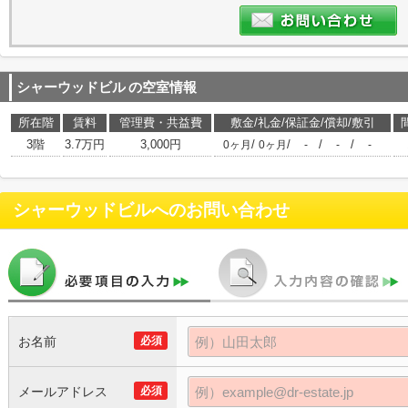
シャーウッドビル
の空室情報
所在階
賃料
管理費・共益費
敷金/礼金/保証金/償却/敷引
3階
3.7万円
3,000円
/
/
/
/
0ヶ月
0ヶ月
-
-
-
シャーウッドビル
へのお問い合わせ
お名前
必須
メールアドレス
必須