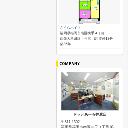
さくらハイツ
福岡県福岡市南区横手４丁目
西鉄大牟田線「井尻」駅 徒歩18分
築36年
ドッとあーる井尻店
〒811-1302
福岡県福岡市南区井尻３丁目10-