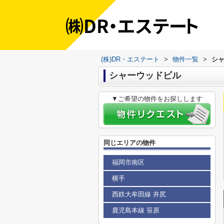
(株)DR・エステート
>
物件一覧
>
シ
シャーウッドビル
▼ご希望の物件をお探しします
同じエリアの物件
福岡市南区
横手
西鉄大牟田線 井尻
鹿児島本線 笹原