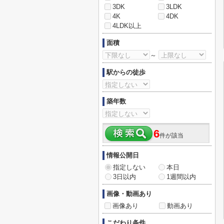
3DK
3LDK
4K
4DK
4LDK以上
面積
～
駅からの徒歩
築年数
6
件が該当
情報公開日
指定しない
本日
3日以内
1週間以内
画像・動画あり
画像あり
動画あり
こだわり条件