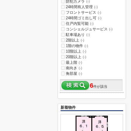
防犯カメラ
(-)
24時間有人管理
(-)
フロントサービス
(-)
24時間ゴミ出し可
(-)
住戸内覧可能
(-)
コンシェルジュサービス
(-)
駐車場あり
(-)
2階以上
(-)
1階の物件
(-)
10階以上
(-)
20階以上
(-)
最上階
(-)
南向き
(-)
角部屋
(-)
6
件が該当
新着物件