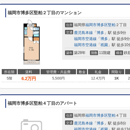
福岡市博多区堅粕２丁目のマンション
福岡県
福岡市博多区
堅粕
２丁目
住所
交通
鹿児島本線
「
博多
」駅 徒歩9分
福岡市空港線
「
博多
」駅 徒歩9分
福岡市空港線
「
祇園
」駅 徒歩10
築28年
11階建
鉄
築年
階数
構造
所在階
賃料
管理費・共益費
敷金
礼金
間取り
6.2
万円
5階
5,500円
12.4万円
1K
福岡市博多区堅粕４丁目のアパート
福岡県
福岡市博多区
堅粕
４丁目
住所
交通
鹿児島本線
「
博多
」駅 徒歩8分
福岡市空港線
「
祇園
」駅 徒歩13