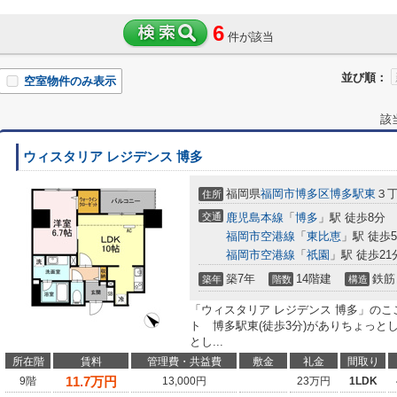
6
件が該当
並び順：
空室物件のみ表示
該
ウィスタリア レジデンス 博多
福岡県
福岡市博多区
博多駅東
３
住所
交通
鹿児島本線
「
博多
」駅 徒歩8分
福岡市空港線
「
東比恵
」駅 徒歩
福岡市空港線
「
祇園
」駅 徒歩21
築7年
14階建
鉄筋
築年
階数
構造
「ウィスタリア レジデンス 博多」の
ト 博多駅東(徒歩3分)がありちょっと
とし...
所在階
賃料
管理費・共益費
敷金
礼金
間取り
11.7
万円
9階
13,000円
23万円
1LDK