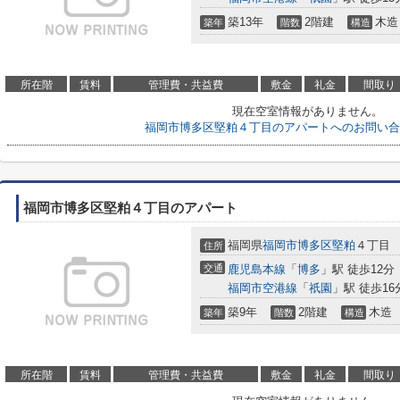
築13年
2階建
木造
築年
階数
構造
所在階
賃料
管理費・共益費
敷金
礼金
間取り
現在空室情報がありません。
福岡市博多区堅粕４丁目のアパートへのお問い合
福岡市博多区堅粕４丁目のアパート
福岡県
福岡市博多区
堅粕
４丁目
住所
交通
鹿児島本線
「
博多
」駅 徒歩12分
福岡市空港線
「
祇園
」駅 徒歩16
築9年
2階建
木造
築年
階数
構造
所在階
賃料
管理費・共益費
敷金
礼金
間取り