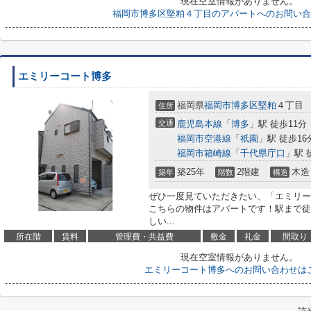
現在空室情報がありません。
福岡市博多区堅粕４丁目のアパートへのお問い合
エミリーコート博多
福岡県
福岡市博多区
堅粕
４丁目
住所
交通
鹿児島本線
「
博多
」駅 徒歩11分
福岡市空港線
「
祇園
」駅 徒歩16
福岡市箱崎線
「
千代県庁口
」駅 
築25年
2階建
木造
築年
階数
構造
ぜひ一度見ていただきたい、「エミリー
こちらの物件はアパートです！駅まで徒
しい...
所在階
賃料
管理費・共益費
敷金
礼金
間取り
現在空室情報がありません。
エミリーコート博多へのお問い合わせは