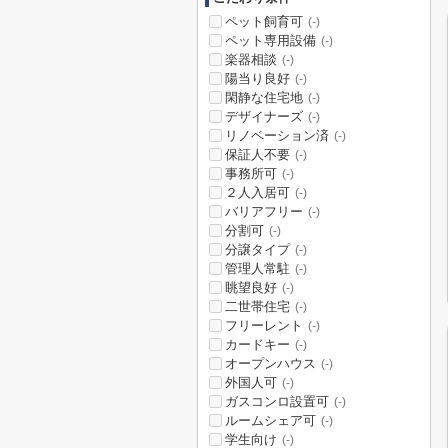
ペット飼育可
(-)
ペット専用設備
(-)
楽器相談
(-)
陽当り良好
(-)
閑静な住宅地
(-)
デザイナーズ
(-)
リノベーション済
(-)
保証人不要
(-)
事務所可
(-)
２人入居可
(-)
バリアフリー
(-)
分割可
(-)
分譲タイプ
(-)
管理人常駐
(-)
眺望良好
(-)
二世帯住宅
(-)
フリーレント
(-)
カードキー
(-)
オープンハウス
(-)
外国人可
(-)
ガスコンロ設置可
(-)
ルームシェア可
(-)
学生向け
(-)