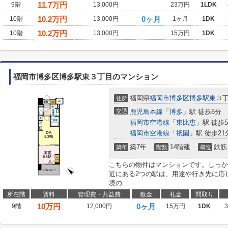
11.7
万円
9階
13,000円
23万円
1LDK
10.2
万円
0ヶ月
10階
13,000円
1ヶ月
1DK
10.2
万円
10階
13,000円
15万円
1DK
福岡市博多区博多駅東３丁目のマンション
福岡県
福岡市博多区
博多駅東
３
住所
交通
鹿児島本線
「
博多
」駅 徒歩8分
福岡市空港線
「
東比恵
」駅 徒歩
福岡市空港線
「
祇園
」駅 徒歩21
築7年
14階建
鉄筋
築年
階数
構造
こちらの物件はマンションです。しっか
近にある2つの駅は、用途や行き先に応
境の...
所在階
賃料
管理費・共益費
敷金
礼金
間取り
10
万円
0ヶ月
9階
12,000円
15万円
1DK