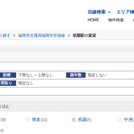
沿線検索
エリア
HOME
物件検索
から探す
>
福岡市交通局福岡市空港線
>
祇園駅の賃貸
面積
下限なし～上限なし
築年数
指定しない
間取り
指定なし
り込む
博多
祇園
中洲
(39)
(41)
(6)
(4)