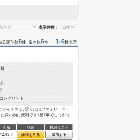
表示件数：
6
6
1-6
当公開件数
棟 空き数
件
棟表示
丁目
5分
分
コンクリート
ここがイチオシ♪近くにはファミリーマー
した買い物に便利です♪築7年でしっかり
面積
詳細
検討リスト
42.43㎡
詳細を見る
追加する