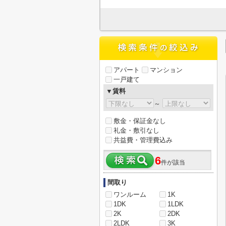
アパート
マンション
一戸建て
▼賃料
～
敷金・保証金なし
礼金・敷引なし
共益費・管理費込み
6
件が該当
間取り
ワンルーム
1K
1DK
1LDK
2K
2DK
2LDK
3K