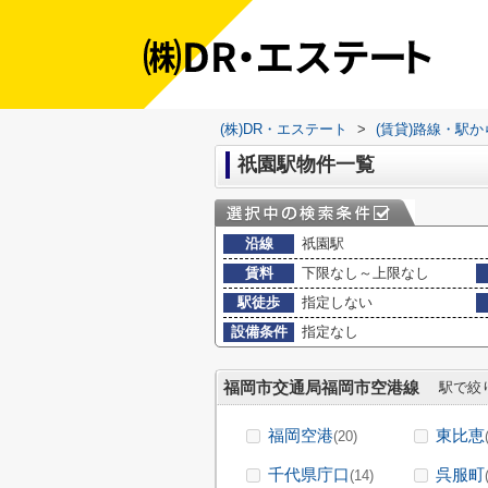
(株)DR・エステート
>
(賃貸)路線・駅
祇園駅物件一覧
沿線
祇園駅
賃料
下限なし～上限なし
駅徒歩
指定しない
設備条件
指定なし
福岡市交通局福岡市空港線
駅で絞
福岡空港
東比恵
(20)
千代県庁口
呉服町
(14)