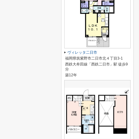
ヴィレッタ二日市
福岡県筑紫野市二日市北４丁目3-1
西鉄大牟田線「西鉄二日市」駅 徒歩9
分
築12年