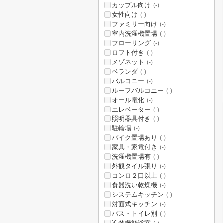
カップル向け
(-)
女性向け
(-)
ファミリー向け
(-)
室内洗濯機置場
(-)
フローリング
(-)
ロフト付き
(-)
メゾネット
(-)
ベランダ
(-)
バルコニー
(-)
ルーフバルコニー
(-)
オール電化
(-)
エレベーター
(-)
照明器具付き
(-)
駐輪場
(-)
バイク置場あり
(-)
家具・家電付き
(-)
洗濯機置場有
(-)
外観タイル張り
(-)
コンロ２口以上
(-)
食器洗い乾燥機
(-)
システムキッチン
(-)
対面式キッチン
(-)
バス・トイレ別
(-)
追焚機能浴室