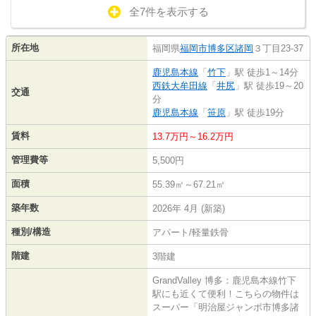
全7件を表示する
所在地
福岡県
福岡市博多区
諸岡
３丁目23-37
鹿児島本線
「
竹下
」駅 徒歩1～14分
西鉄大牟田線
「
井尻
」駅 徒歩19～20
交通
分
鹿児島本線
「
笹原
」駅 徒歩19分
賃料
13.7万円～16.2万円
管理費等
5,500円
面積
55.39㎡～67.21㎡
築年数
2026年 4月 (新築)
種別/構造
アパート/軽量鉄骨
階建
3階建
GrandValley 博多：鹿児島本線竹下
駅にも近くて便利！こちらの物件は
スーパー「明治屋ジャンボ市博多諸