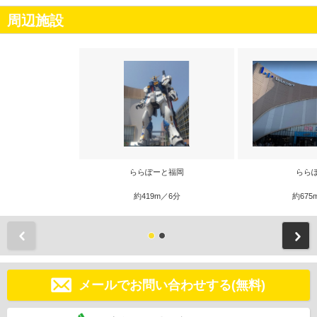
周辺施設
ららぽーと福岡
らら
約419m／6分
約675
前
メールでお問い合わせする(無料)