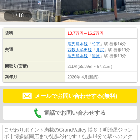
1 / 18
賃料
13.7万円～16.2万円
鹿児島本線
「
竹下
」駅 徒歩14分
交通
西鉄大牟田線
「
井尻
」駅 徒歩19分
鹿児島本線
「
笹原
」駅 徒歩19分
間取り(面積)
2LDK(55.39㎡～67.21㎡)
築年月
2026年 4月(新築)
メールでお問い合わせする(無料)
電話でお問い合わせする
こだわりポイント満載のGrandValley 博多！明治屋ジャン
ボ市博多諸岡店まで徒歩2分です！徒歩14分で駅へのアク