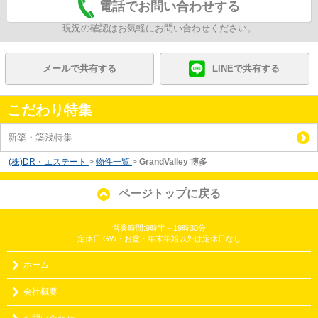
電話でお問い合わせする
現況の確認はお気軽にお問い合わせください。
メールで共有する
LINEで共有する
こだわり特集
新築・築浅特集
(株)DR・エステート
>
物件一覧
>
GrandValley 博多
ページトップに戻る
営業時間:9時半～19時30分
定休日:GW・お盆・年末年始以外は定休日なし
ホーム
会社概要