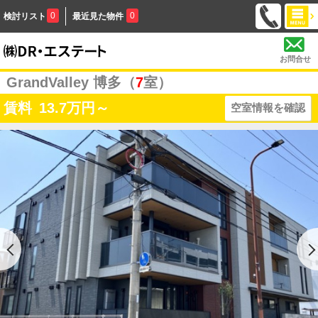
0
0
検討リスト
最近見た物件
お問合せ
GrandValley 博多（
7
室）
賃料
13.7
万円～
空室情報を確認