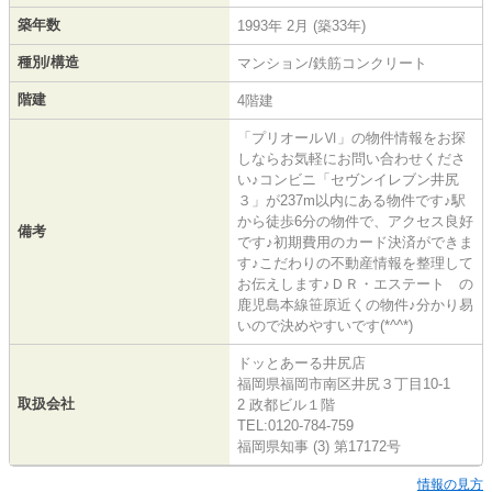
築年数
1993年 2月 (築33年)
種別/構造
マンション/鉄筋コンクリート
階建
4階建
「プリオールⅥ」の物件情報をお探
しならお気軽にお問い合わせくださ
い♪コンビニ「セヴンイレブン井尻
３」が237m以内にある物件です♪駅
から徒歩6分の物件で、アクセス良好
備考
です♪初期費用のカード決済ができま
す♪こだわりの不動産情報を整理して
お伝えします♪ＤＲ・エステート の
鹿児島本線笹原近くの物件♪分かり易
いので決めやすいです(*^^*)
ドッとあーる井尻店
福岡県福岡市南区井尻３丁目10-1
取扱会社
2 政都ビル１階
TEL:0120-784-759
福岡県知事 (3) 第17172号
情報の見方