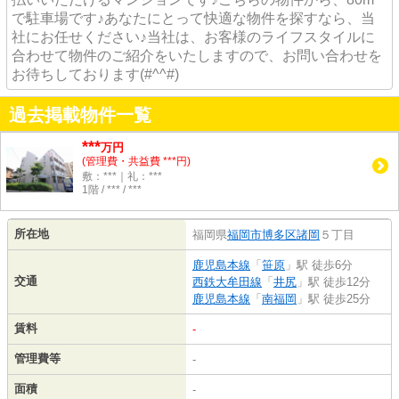
で駐車場です♪あなたにとって快適な物件を探すなら、当
社にお任せください♪当社は、お客様のライフスタイルに
合わせて物件のご紹介をいたしますので、お問い合わせを
お待ちしております(#^^#)
過去掲載物件一覧
***
万円
(管理費・共益費 ***円)
敷：***｜礼：***
1階 / *** / ***
所在地
福岡県
福岡市博多区
諸岡
５丁目
鹿児島本線
「
笹原
」駅 徒歩6分
交通
西鉄大牟田線
「
井尻
」駅 徒歩12分
鹿児島本線
「
南福岡
」駅 徒歩25分
賃料
-
管理費等
-
面積
-