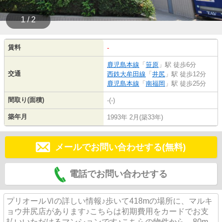
1 / 2
賃料
-
鹿児島本線
「
笹原
」駅 徒歩6分
交通
西鉄大牟田線
「
井尻
」駅 徒歩12分
鹿児島本線
「
南福岡
」駅 徒歩25分
間取り(面積)
-(-)
築年月
1993年 2月(築33年)
メールでお問い合わせする(無料)
電話でお問い合わせする
プリオールⅥの詳しい情報♪歩いて418mの場所に、マルキ
ョウ井尻店があります♪こちらは初期費用をカードでお支
払いいただけるマンションです♪こちらの物件から、80m