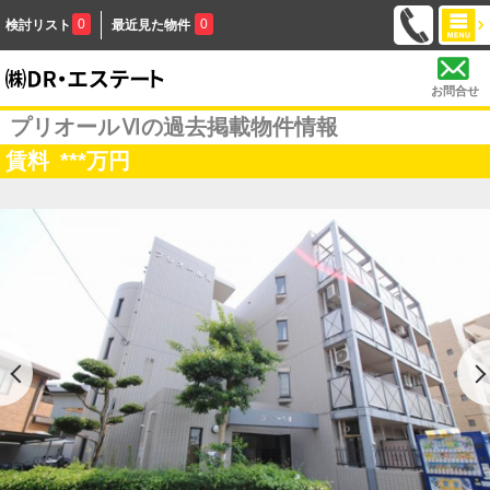
0
0
検討リスト
最近見た物件
お問合せ
プリオールⅥの過去掲載物件情報
賃料
***
万円