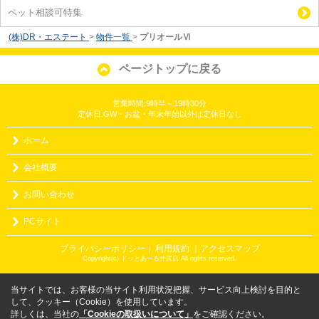
ペット相談可特集
(株)DR・エステート
>
物件一覧
>
プリオールⅥ
ページトップに戻る
営業時間:9時半～19時30分
定休日:GW・お盆・年末年始以外は定休日なし
ホーム
会社概要
お問い合わせ
PCサイト
プライバシーポリシー
利用規約
｜アクセスマップ
｜
Copyright(c) ドッとあーる井尻店 All rights reserved.
当サイトでは、お客様の当サイト利用状況把握、サービス向上検討を目的と
して、クッキー（Cookie）を使用しています。
詳しくは、当社の
「Cookieの取扱いについて」
をご確認ください。