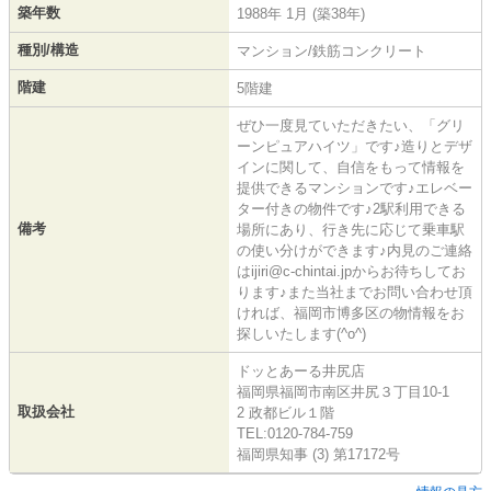
築年数
1988年 1月 (築38年)
種別/構造
マンション/鉄筋コンクリート
階建
5階建
ぜひ一度見ていただきたい、「グリ
ーンピュアハイツ」です♪造りとデザ
インに関して、自信をもって情報を
提供できるマンションです♪エレベー
ター付きの物件です♪2駅利用できる
備考
場所にあり、行き先に応じて乗車駅
の使い分けができます♪内見のご連絡
はijiri@c-chintai.jpからお待ちしてお
ります♪また当社までお問い合わせ頂
ければ、福岡市博多区の物情報をお
探しいたします(^o^)
ドッとあーる井尻店
福岡県福岡市南区井尻３丁目10-1
取扱会社
2 政都ビル１階
TEL:0120-784-759
福岡県知事 (3) 第17172号