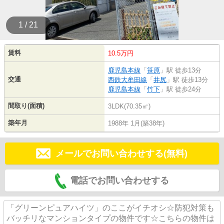
1 / 21
賃料
10.5万円
鹿児島本線
「
笹原
」駅 徒歩13分
交通
西鉄大牟田線
「
井尻
」駅 徒歩13分
鹿児島本線
「
竹下
」駅 徒歩24分
間取り(面積)
3LDK(70.35㎡)
築年月
1988年 1月(築38年)
メールでお問い合わせする(無料)
電話でお問い合わせする
「グリーンピュアハイツ」のここがイチオシ☆防犯対策も
バッチリなマンションタイプの物件です☆こちらの物件は