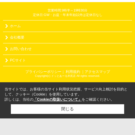
営業時間:9時半～19時30分
定休日:GW・お盆・年末年始以外は定休日なし
ホーム
会社概要
お問い合わせ
PCサイト
プライバシーポリシー
利用規約
｜アクセスマップ
｜
Copyright(c) ドッとあーる井尻店 All rights reserved.
当サイトでは、お客様の当サイト利用状況把握、サービス向上検討を目的と
して、クッキー（Cookie）を使用しています。
詳しくは、当社の
「Cookieの取扱いについて」
をご確認ください。
閉じる