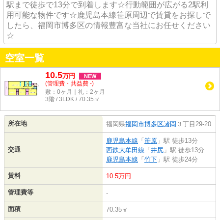
駅まで徒歩で13分で到着します☆行動範囲が広がる2駅利
用可能な物件です☆鹿児島本線笹原周辺で賃貸をお探しで
したら、福岡市博多区の情報豊富な当社にお任せください
☆
空室一覧
10.5
万
円
NEW
(管理費・共益費 -)
敷：0ヶ月｜礼：2ヶ月
3階 / 3LDK / 70.35㎡
所在地
福岡県
福岡市博多区
諸岡
３丁目29-20
鹿児島本線
「
笹原
」駅 徒歩13分
交通
西鉄大牟田線
「
井尻
」駅 徒歩13分
鹿児島本線
「
竹下
」駅 徒歩24分
賃料
10.5万円
管理費等
-
面積
70.35㎡