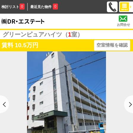
0
0
検討リスト
最近見た物件
お問合せ
グリーンピュアハイツ（
1
室）
賃料
10.5万円
空室情報を確認