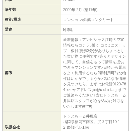
築年数
2009年 2月 (築17年)
種別/構造
マンション/鉄筋コンクリート
階建
5階建
新着情報：アンビシャス江崎の空室
情報ならコチラ♪近くにはミニストッ
プ 板付(徒歩3分)がありちょっとし
た買い物に便利です♪造りとデザイン
に関して、自信をもって情報を提供
できるマンションです♪日頃から電車
備考
をよく利用するなら2駅利用可能な物
件はいかがでしょうか♪気になる情報
を見つけたら、まずはお電話0120-78
4-759かアドレスijiri@c-chintai.jpまで
ご連絡をください♪当社ドッとあーる
井尻店スタッフが心を込めた対応を
いたします(#^^#)
ドッとあーる井尻店
福岡県福岡市南区井尻３丁目10-1
取扱会社
2 政都ビル１階