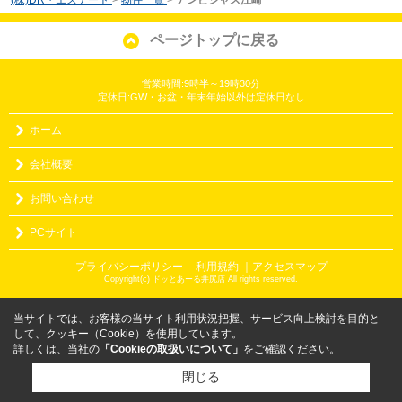
(株)DR・エステート
>
物件一覧
>
アンビシャス江崎
ページトップに戻る
営業時間:9時半～19時30分
定休日:GW・お盆・年末年始以外は定休日なし
ホーム
会社概要
お問い合わせ
PCサイト
プライバシーポリシー
利用規約
｜アクセスマップ
｜
Copyright(c) ドッとあーる井尻店 All rights reserved.
当サイトでは、お客様の当サイト利用状況把握、サービス向上検討を目的と
して、クッキー（Cookie）を使用しています。
詳しくは、当社の
「Cookieの取扱いについて」
をご確認ください。
閉じる