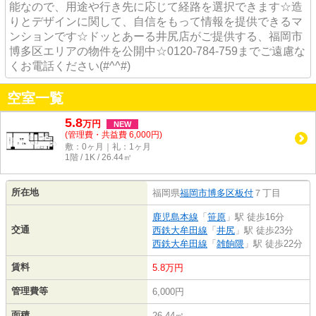
能なので、用途や行き先に応じて経路を選択できます☆造
りとデザインに関して、自信をもって情報を提供できるマ
ンションです☆ドッとあーる井尻店がご提供する、福岡市
博多区エリアの物件を公開中☆0120-784-759までご遠慮な
くお電話ください(#^^#)
空室一覧
5.8
万
円
NEW
(管理費・共益費 6,000円)
敷：0ヶ月｜礼：1ヶ月
1階 / 1K / 26.44㎡
所在地
福岡県
福岡市博多区
板付
７丁目
鹿児島本線
「
笹原
」駅 徒歩16分
交通
西鉄大牟田線
「
井尻
」駅 徒歩23分
西鉄大牟田線
「
雑餉隈
」駅 徒歩22分
賃料
5.8万円
管理費等
6,000円
面積
26.44㎡