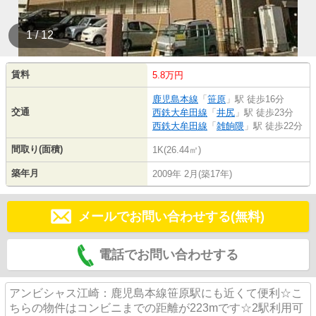
1 / 12
賃料
5.8万円
鹿児島本線
「
笹原
」駅 徒歩16分
交通
西鉄大牟田線
「
井尻
」駅 徒歩23分
西鉄大牟田線
「
雑餉隈
」駅 徒歩22分
間取り(面積)
1K(26.44㎡)
築年月
2009年 2月(築17年)
メールでお問い合わせする(無料)
電話でお問い合わせする
アンビシャス江崎：鹿児島本線笹原駅にも近くて便利☆こ
ちらの物件はコンビニまでの距離が223mです☆2駅利用可