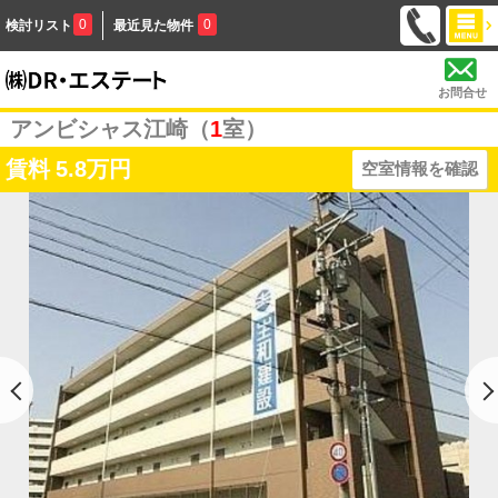
0
0
検討リスト
最近見た物件
お問合せ
アンビシャス江崎（
1
室）
賃料
5.8万円
空室情報を確認