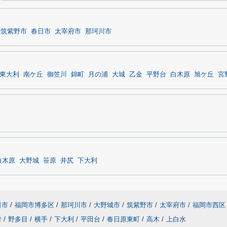
筑紫野市
春日市
太宰府市
那珂川市
東大利
南ケ丘
御笠川
錦町
月の浦
大城
乙金
平野台
白木原
旭ケ丘
宮
白木原
大野城
笹原
井尻
下大利
日市
/
福岡市博多区
/
那珂川市
/
大野城市
/
筑紫野市
/
太宰府市
/
福岡市西区
付
/
野多目
/
横手
/
下大利
/
平田台
/
春日原東町
/
高木
/
上白水