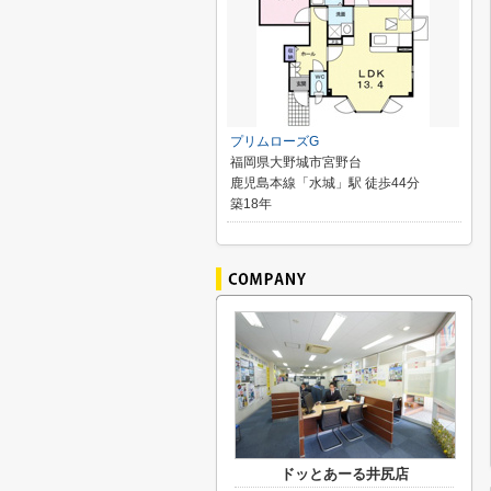
プリムローズG
福岡県大野城市宮野台
鹿児島本線「水城」駅 徒歩44分
築18年
ドッとあーる井尻店