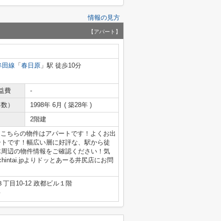
情報の見方
【アパート】
牟田線
「
春日原
」駅 徒歩10分
益費
-
年数）
1998年 6月 ( 築28年 )
2階建
！こちらの物件はアパートです！よくお出
ートです！幅広い層に好評な、駅から徒
木周辺の物件情報をご確認ください！気
c-chintai.jpよりドッとあーる井尻店にお問
目10-12 政都ビル１階
号