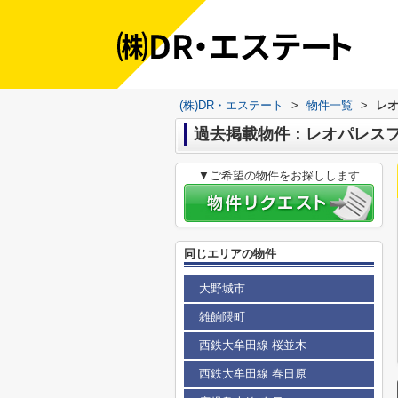
(株)DR・エステート
>
物件一覧
>
レ
過去掲載物件：レオパレス
▼ご希望の物件をお探しします
同じエリアの物件
大野城市
雑餉隈町
西鉄大牟田線 桜並木
西鉄大牟田線 春日原