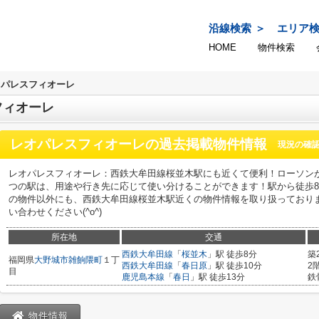
沿線検索
エリア
HOME
物件検索
オパレスフィオーレ
フィオーレ
レオパレスフィオーレ
の過去掲載物件情報
現況の確
レオパレスフィオーレ：西鉄大牟田線桜並木駅にも近くて便利！ローソンが
つの駅は、用途や行き先に応じて使い分けることができます！駅から徒歩
の物件以外にも、西鉄大牟田線桜並木駅近くの物件情報を取り扱っており
い合わせください(^o^)
所在地
交通
西鉄大牟田線
「
桜並木
」駅 徒歩8分
築
福岡県
大野城市
雑餉隈町
１丁
西鉄大牟田線
「
春日原
」駅 徒歩10分
2
目
鹿児島本線
「
春日
」駅 徒歩13分
鉄
物件情報