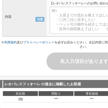
【レオパレスフィオーレへのお問い合わ
内容
任意
※
利用規約
及び
プライバシーポリシー
を必ずお読みください。左記内容に同
さい。
未入力項目がありま
レオパレスフィオーレ
の過去に掲載したお部屋
所在階
間取り
専有面積
2階
***
***