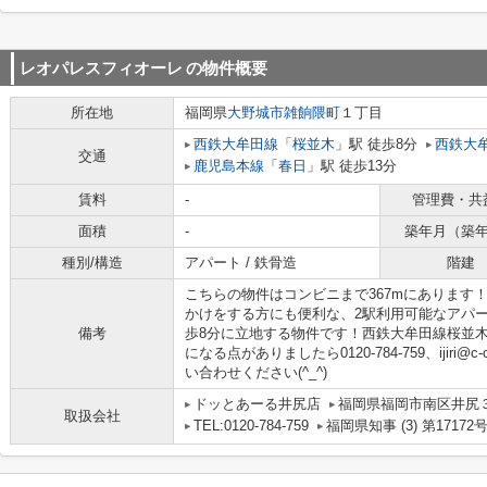
レオパレスフィオーレ
の物件概要
所在地
福岡県
大野城市
雑餉隈町
１丁目
西鉄大牟田線
「
桜並木
」駅 徒歩8分
西鉄大
交通
鹿児島本線
「
春日
」駅 徒歩13分
賃料
-
管理費・共
面積
-
築年月（築
種別/構造
アパート / 鉄骨造
階建
こちらの物件はコンビニまで367mにあります
かけをする方にも便利な、2駅利用可能なアパ
備考
歩8分に立地する物件です！西鉄大牟田線桜並
になる点がありましたら0120-784-759、ijiri@
い合わせください(^_^)
ドッとあーる井尻店
福岡県福岡市南区井尻３丁
取扱会社
TEL:0120-784-759
福岡県知事 (3) 第17172