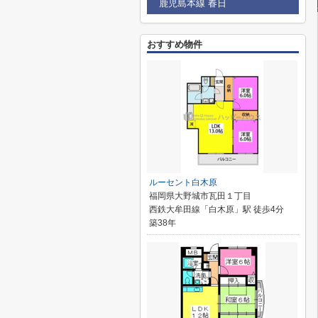
鹿児島本線 春日
おすすめ物件
ルーセント白木原
福岡県大野城市瓦田１丁目
西鉄大牟田線「白木原」駅 徒歩4分
築38年