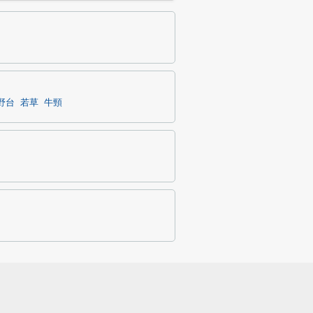
野台
若草
牛頸