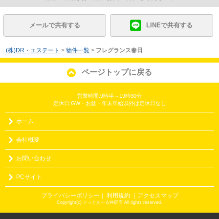
メールで共有する
LINEで共有する
(株)DR・エステート
>
物件一覧
>
フレグランス春日
ページトップに戻る
営業時間:9時半～19時30分
定休日:GW・お盆・年末年始以外は定休日なし
ホーム
会社概要
お問い合わせ
PCサイト
プライバシーポリシー
利用規約
｜アクセスマップ
｜
Copyright(c) ドッとあーる井尻店 All rights reserved.