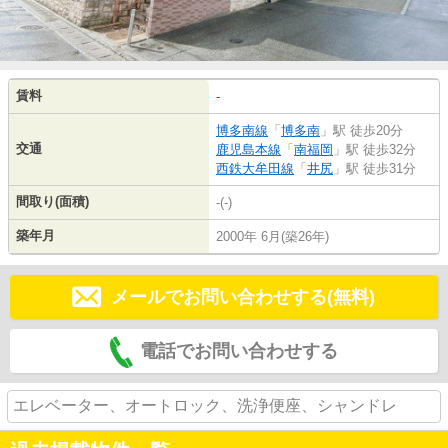
賃料
-
博多南線
「
博多南
」駅 徒歩20分
交通
鹿児島本線
「
南福岡
」駅 徒歩32分
西鉄大牟田線
「
井尻
」駅 徒歩31分
間取り(面積)
-(-)
築年月
2000年 6月(築26年)
メールでお問い合わせする(無料)
電話でお問い合わせする
エレベーター、オートロック、洗浄便座、シャンドレ