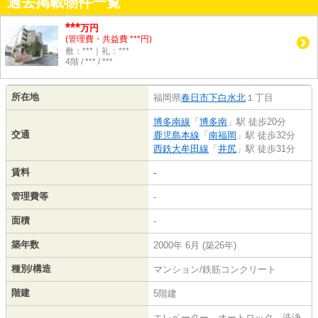
過去掲載物件一覧
***
万円
(管理費・共益費 ***円)
敷：***｜礼：***
4階 / *** / ***
所在地
福岡県
春日市
下白水北
１丁目
博多南線
「
博多南
」駅 徒歩20分
交通
鹿児島本線
「
南福岡
」駅 徒歩32分
西鉄大牟田線
「
井尻
」駅 徒歩31分
賃料
-
管理費等
-
面積
-
築年数
2000年 6月 (築26年)
種別/構造
マンション/鉄筋コンクリート
階建
5階建
エレベーター、オートロック、洗浄