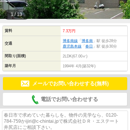
1 / 13
賃料
7.3万円
博多南線
「
博多南
」駅 徒歩28分
交通
鹿児島本線
「
春日
」駅 徒歩30分
間取り(面積)
2LDK(67.00㎡)
築年月
1994年 4月(築32年)
メールでお問い合わせする(無料)
電話でお問い合わせする
春日市で求めていた暮らしを。物件の見学なら、0120-
784-759かijiri@c-chintai.jpで株式会社ＤＲ・エステート
井尻店にご相談下さい。