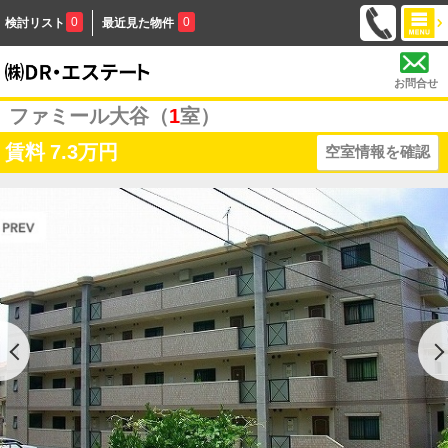
0
0
検討リスト
最近見た物件
お問合せ
ファミール大谷（
1
室）
賃料
7.3万円
空室情報を確認