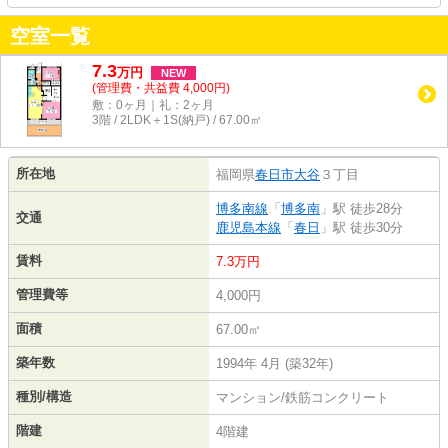
空室一覧
7.3
万
円
NEW
(管理費・共益費 4,000円)
敷：0ヶ月｜礼：2ヶ月
3階 / 2LDK＋1S(納戸) / 67.00㎡
所在地
福岡県
春日市
大谷
３丁目
博多南線
「
博多南
」駅 徒歩28分
交通
鹿児島本線
「
春日
」駅 徒歩30分
賃料
7.3万円
管理費等
4,000円
面積
67.00㎡
築年数
1994年 4月 (築32年)
種別/構造
マンション/鉄筋コンクリート
階建
4階建