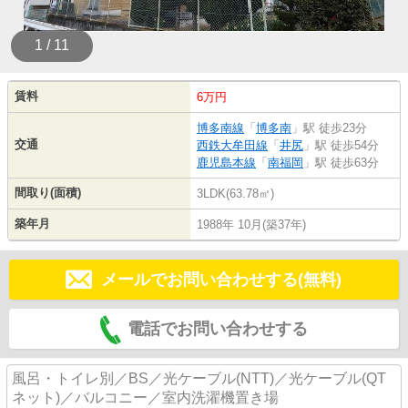
1 / 11
賃料
6万円
博多南線
「
博多南
」駅 徒歩23分
交通
西鉄大牟田線
「
井尻
」駅 徒歩54分
鹿児島本線
「
南福岡
」駅 徒歩63分
間取り(面積)
3LDK(63.78㎡)
築年月
1988年 10月(築37年)
メールでお問い合わせする(無料)
電話でお問い合わせする
風呂・トイレ別／BS／光ケーブル(NTT)／光ケーブル(QT
ネット)／バルコニー／室内洗濯機置き場