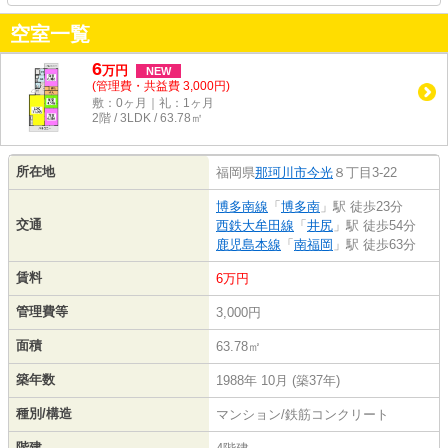
空室一覧
6
万
円
NEW
(管理費・共益費 3,000円)
敷：0ヶ月｜礼：1ヶ月
2階 / 3LDK / 63.78㎡
所在地
福岡県
那珂川市
今光
８丁目3-22
博多南線
「
博多南
」駅 徒歩23分
交通
西鉄大牟田線
「
井尻
」駅 徒歩54分
鹿児島本線
「
南福岡
」駅 徒歩63分
賃料
6万円
管理費等
3,000円
面積
63.78㎡
築年数
1988年 10月 (築37年)
種別/構造
マンション/鉄筋コンクリート
階建