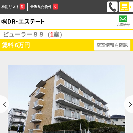
0
0
検討リスト
最近見た物件
お問合せ
ビューラー８８（
1
室）
賃料
6万円
空室情報を確認