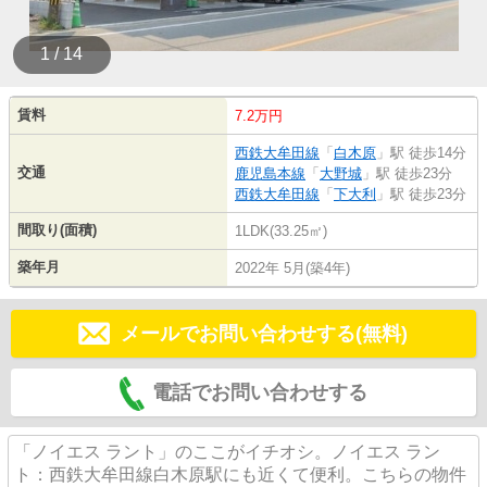
1 / 14
賃料
7.2万円
西鉄大牟田線
「
白木原
」駅 徒歩14分
交通
鹿児島本線
「
大野城
」駅 徒歩23分
西鉄大牟田線
「
下大利
」駅 徒歩23分
間取り(面積)
1LDK(33.25㎡)
築年月
2022年 5月(築4年)
メールでお問い合わせする(無料)
電話でお問い合わせする
「ノイエス ラント」のここがイチオシ。ノイエス ラン
ト：西鉄大牟田線白木原駅にも近くて便利。こちらの物件