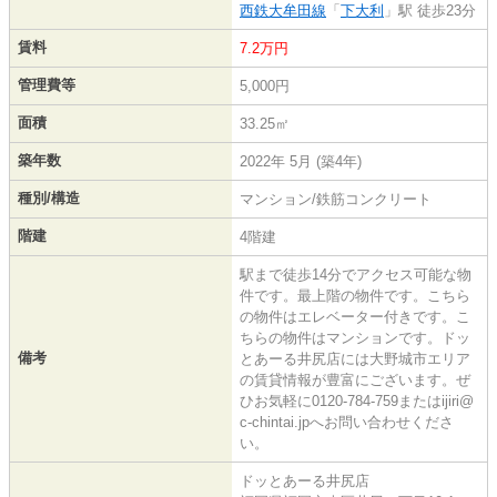
西鉄大牟田線
「
下大利
」駅 徒歩23分
賃料
7.2万円
管理費等
5,000円
面積
33.25㎡
築年数
2022年 5月 (築4年)
種別/構造
マンション/鉄筋コンクリート
階建
4階建
駅まで徒歩14分でアクセス可能な物
件です。最上階の物件です。こちら
の物件はエレベーター付きです。こ
ちらの物件はマンションです。ドッ
備考
とあーる井尻店には大野城市エリア
の賃貸情報が豊富にございます。ぜ
ひお気軽に0120-784-759またはijiri@
c-chintai.jpへお問い合わせくださ
い。
ドッとあーる井尻店