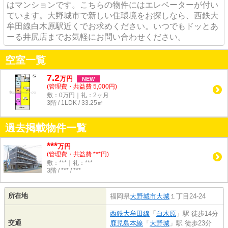
はマンションです。こちらの物件にはエレベーターが付い
ています。大野城市で新しい住環境をお探しなら、西鉄大
牟田線白木原駅近くでお求めください。いつでもドッとあ
ーる井尻店までお気軽にお問い合わせください。
空室一覧
7.2
万
円
NEW
(管理費・共益費 5,000円)
敷：0万円｜礼：2ヶ月
3階 / 1LDK / 33.25㎡
過去掲載物件一覧
***
万円
(管理費・共益費 ***円)
敷：***｜礼：***
3階 / *** / ***
所在地
福岡県
大野城市
大城
１丁目24-24
西鉄大牟田線
「
白木原
」駅 徒歩14分
交通
鹿児島本線
「
大野城
」駅 徒歩23分