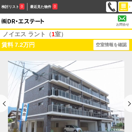
0
0
検討リスト
最近見た物件
お問合せ
ノイエス ラント（
1
室）
賃料
7.2万円
空室情報を確認