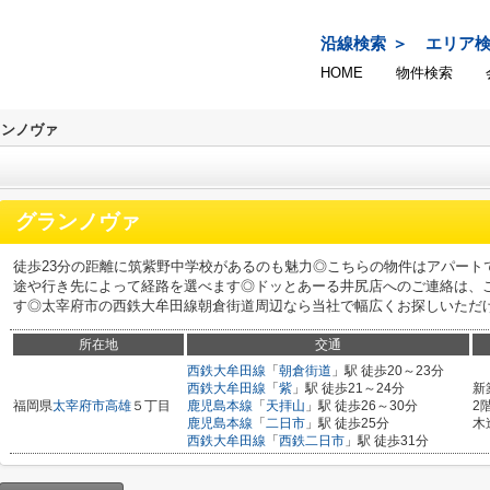
沿線検索
エリア
HOME
物件検索
ランノヴァ
グランノヴァ
徒歩23分の距離に筑紫野中学校があるのも魅力◎こちらの物件はアパート
途や行き先によって経路を選べます◎ドッとあーる井尻店へのご連絡は、こちらの
す◎太宰府市の西鉄大牟田線朝倉街道周辺なら当社で幅広くお探しいただけます(
所在地
交通
西鉄大牟田線
「
朝倉街道
」駅 徒歩20～23分
西鉄大牟田線
「
紫
」駅 徒歩21～24分
新
福岡県
太宰府市
高雄
５丁目
鹿児島本線
「
天拝山
」駅 徒歩26～30分
2
鹿児島本線
「
二日市
」駅 徒歩25分
木
西鉄大牟田線
「
西鉄二日市
」駅 徒歩31分