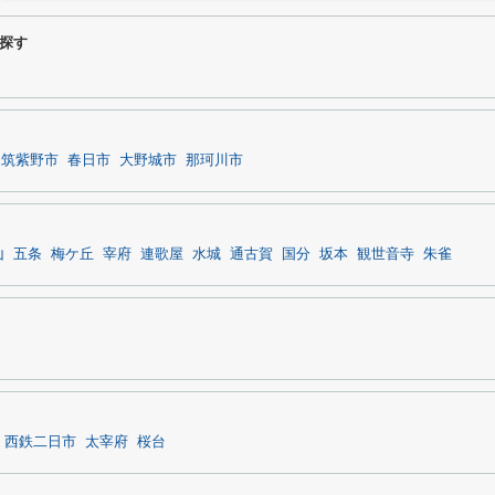
探す
筑紫野市
春日市
大野城市
那珂川市
山
五条
梅ケ丘
宰府
連歌屋
水城
通古賀
国分
坂本
観世音寺
朱雀
西鉄二日市
太宰府
桜台