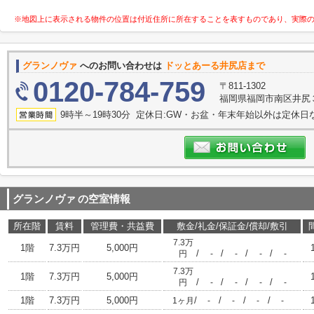
※地図上に表示される物件の位置は付近住所に所在することを表すものであり、実際
グランノヴァ
へのお問い合わせは
ドッとあーる井尻店まで
0120-784-759
〒811-1302
福岡県福岡市南区井尻３
9時半～19時30分 定休日:GW・お盆・年末年始以外は定休日
グランノヴァ
の空室情報
所在階
賃料
管理費・共益費
敷金/礼金/保証金/償却/敷引
7.3万
1階
7.3万円
5,000円
/
/
/
/
円
-
-
-
-
7.3万
1階
7.3万円
5,000円
/
/
/
/
円
-
-
-
-
1階
7.3万円
5,000円
/
/
/
/
1ヶ月
-
-
-
-