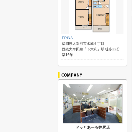
ERINA
福岡県太宰府市水城６丁目
西鉄大牟田線「下大利」駅 徒歩22分
築16年
ドッとあーる井尻店