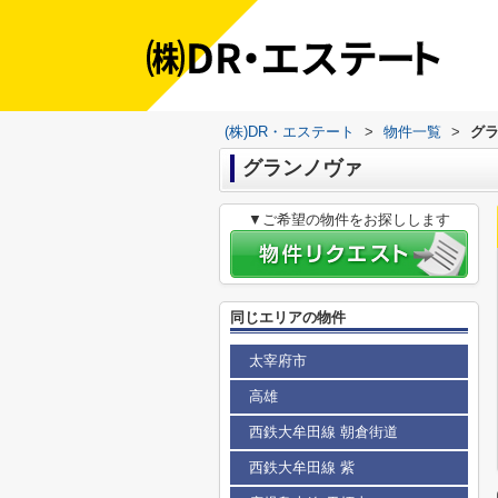
(株)DR・エステート
>
物件一覧
>
グ
グランノヴァ
▼ご希望の物件をお探しします
同じエリアの物件
太宰府市
高雄
西鉄大牟田線 朝倉街道
西鉄大牟田線 紫