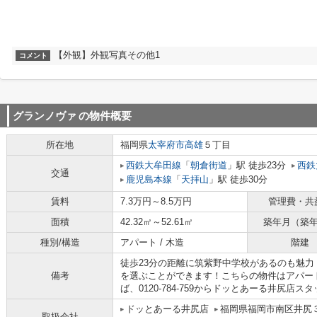
【外観】外観写真その他1
コメント
グランノヴァ
の物件概要
所在地
福岡県
太宰府市
高雄
５丁目
西鉄大牟田線
「
朝倉街道
」駅 徒歩23分
西鉄
交通
鹿児島本線
「
天拝山
」駅 徒歩30分
賃料
7.3万円～8.5万円
管理費・共
面積
42.32㎡～52.61㎡
築年月（築
種別/構造
アパート / 木造
階建
徒歩23分の距離に筑紫野中学校があるのも魅力
備考
を選ぶことができます！こちらの物件はアパー
ば、0120-784-759からドッとあーる井尻店スタ
ドッとあーる井尻店
福岡県福岡市南区井尻３丁
取扱会社