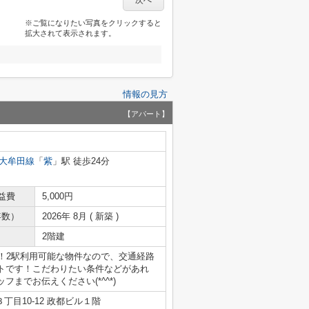
次へ
※ご覧になりたい写真をクリックすると
拡大されて表示されます。
情報の見方
【アパート】
大牟田線
「
紫
」駅 徒歩24分
益費
5,000円
年数）
2026年 8月 ( 新築 )
2階建
！2駅利用可能な物件なので、交通経路
トです！こだわりたい条件などがあれ
ッフまでお伝えください(*^^*)
目10-12 政都ビル１階