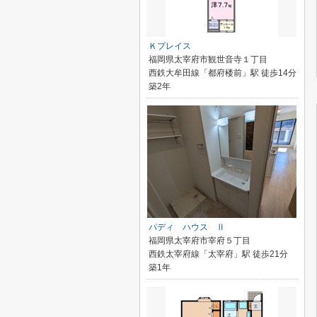
Ｋプレイス
福岡県太宰府市観世音寺１丁目
西鉄大牟田線「都府楼前」駅 徒歩14分
築2年
パディ ハウス Ⅱ
福岡県太宰府市宰府５丁目
西鉄太宰府線「太宰府」駅 徒歩21分
築1年