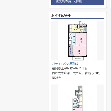
鹿児島本線 天拝山
おすすめ物件
パディハウス三浦２
福岡県太宰府市宰府５丁目
西鉄太宰府線「太宰府」駅 徒歩20分
築25年