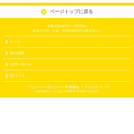
ページトップに戻る
営業時間:9時半～19時30分
定休日:GW・お盆・年末年始以外は定休日なし
ホーム
会社概要
お問い合わせ
PCサイト
プライバシーポリシー
利用規約
｜アクセスマップ
｜
Copyright(c) ドッとあーる井尻店 All rights reserved.