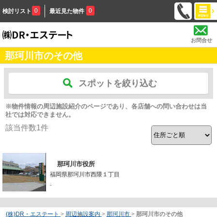
0
0
検討リスト
最近見た物件
お問合せ
那珂川市のその他
スポットを絞り込む
※物件情報の周辺施設紹介のページであり、各店舗への問い合わせは当
社では対応できません。
該当件数
1
件
那珂川市役所
福岡県那珂川市西隈１丁目
-
(株)DR・エステート
>
周辺施設案内
>
那珂川市
>
那珂川市のその他