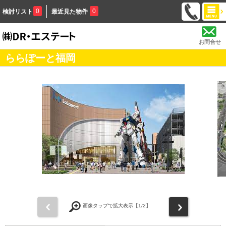
0
0
検討リスト
最近見た物件
お問合せ
ららぽーと福岡
前
次
画像タップで拡大表示【
1
/2】