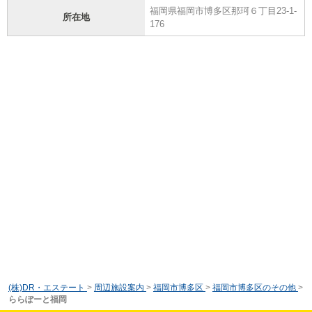
福岡県福岡市博多区那珂６丁目23-1-
所在地
176
(株)DR・エステート
>
周辺施設案内
>
福岡市博多区
>
福岡市博多区のその他
>
ららぽーと福岡