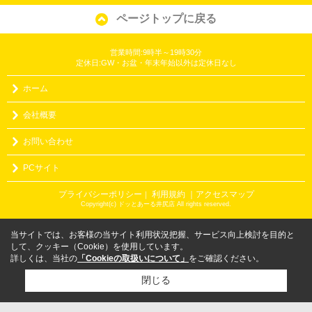
ページトップに戻る
営業時間:9時半～19時30分
定休日:GW・お盆・年末年始以外は定休日なし
ホーム
会社概要
お問い合わせ
PCサイト
プライバシーポリシー
利用規約
｜アクセスマップ
｜
Copyright(c) ドッとあーる井尻店 All rights reserved.
当サイトでは、お客様の当サイト利用状況把握、サービス向上検討を目的と
して、クッキー（Cookie）を使用しています。
詳しくは、当社の
「Cookieの取扱いについて」
をご確認ください。
閉じる