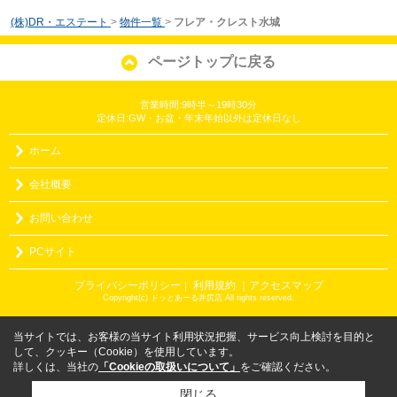
(株)DR・エステート
>
物件一覧
>
フレア・クレスト水城
ページトップに戻る
営業時間:9時半～19時30分
定休日:GW・お盆・年末年始以外は定休日なし
ホーム
会社概要
お問い合わせ
PCサイト
プライバシーポリシー
利用規約
｜アクセスマップ
｜
Copyright(c) ドッとあーる井尻店 All rights reserved.
当サイトでは、お客様の当サイト利用状況把握、サービス向上検討を目的と
して、クッキー（Cookie）を使用しています。
詳しくは、当社の
「Cookieの取扱いについて」
をご確認ください。
閉じる