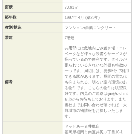
面積
70.93㎡
築年数
1997年 4月 (築29年)
種別/構造
マンション/鉄筋コンクリート
階建
7階建
共用部には敷地内ごみ置き場・エレ
ベータなど様々な設備やサービスが
揃っているので便利です。タイルが
張られているきれいな外観も特徴の
一つです。周辺には、徒歩5分で利用
できる駅があります。昼間の電気代
備考
も抑えられる、明るい室内環境のあ
る物件です。こちらの物件は眺望良
好です。内見のご連絡はijiri@c-chint
ai.jpからお待ちしております。また
当社までお問い合わせ頂ければ、大
野城市の物情報をお探しいたしま
す。
ドッとあーる井尻店
福岡県福岡市南区井尻３丁目10-1