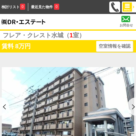
0
0
検討リスト
最近見た物件
お問合せ
フレア・クレスト水城（
1
室）
賃料
8万円
空室情報を確認