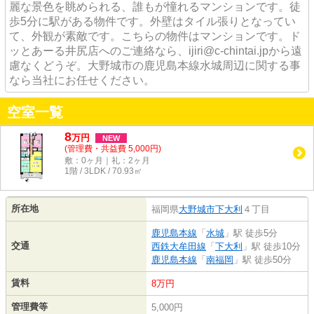
麗な景色を眺められる、誰もが憧れるマンションです。徒
歩5分に駅がある物件です。外壁はタイル張りとなってい
て、外観が素敵です。こちらの物件はマンションです。ド
ッとあーる井尻店へのご連絡なら、ijiri@c-chintai.jpから遠
慮なくどうぞ。大野城市の鹿児島本線水城周辺に関する事
なら当社にお任せください。
空室一覧
8
万
円
NEW
(管理費・共益費 5,000円)
敷：0ヶ月｜礼：2ヶ月
1階 / 3LDK / 70.93㎡
所在地
福岡県
大野城市
下大利
４丁目
鹿児島本線
「
水城
」駅 徒歩5分
交通
西鉄大牟田線
「
下大利
」駅 徒歩10分
鹿児島本線
「
南福岡
」駅 徒歩50分
賃料
8万円
管理費等
5,000円