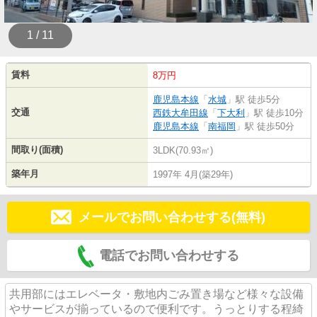
1 / 11
賃料
8万円
鹿児島本線
「
水城
」駅 徒歩5分
交通
西鉄大牟田線
「
下大利
」駅 徒歩10分
鹿児島本線
「
南福岡
」駅 徒歩50分
間取り(面積)
3LDK(70.93㎡)
築年月
1997年 4月(築29年)
メールでお問い合わせする(無料)
電話でお問い合わせする
共用部にはエレベータ・敷地内ごみ置き場など様々な設備
やサービスが揃っているので便利です。うっとりする程綺