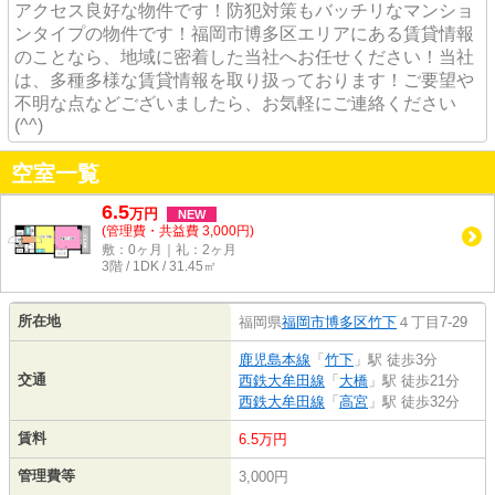
アクセス良好な物件です！防犯対策もバッチリなマンショ
ンタイプの物件です！福岡市博多区エリアにある賃貸情報
のことなら、地域に密着した当社へお任せください！当社
は、多種多様な賃貸情報を取り扱っております！ご要望や
不明な点などございましたら、お気軽にご連絡ください
(^^)
空室一覧
6.5
万
円
NEW
(管理費・共益費 3,000円)
敷：0ヶ月｜礼：2ヶ月
3階 / 1DK / 31.45㎡
所在地
福岡県
福岡市博多区
竹下
４丁目7-29
鹿児島本線
「
竹下
」駅 徒歩3分
交通
西鉄大牟田線
「
大橋
」駅 徒歩21分
西鉄大牟田線
「
高宮
」駅 徒歩32分
賃料
6.5万円
管理費等
3,000円