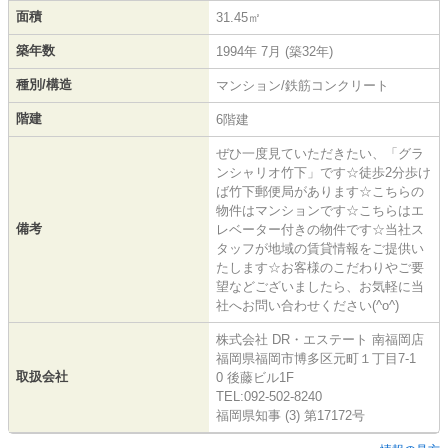
面積
31.45㎡
築年数
1994年 7月 (築32年)
種別/構造
マンション/鉄筋コンクリート
階建
6階建
ぜひ一度見ていただきたい、「グラ
ンシャリオ竹下」です☆徒歩2分歩け
ば竹下郵便局があります☆こちらの
物件はマンションです☆こちらはエ
備考
レベーター付きの物件です☆当社ス
タッフが地域の賃貸情報をご提供い
たします☆お客様のこだわりやご要
望などございましたら、お気軽に当
社へお問い合わせください(^o^)
株式会社 DR・エステート 南福岡店
福岡県福岡市博多区元町１丁目7-1
取扱会社
0 後藤ビル1F
TEL:092-502-8240
福岡県知事 (3) 第17172号