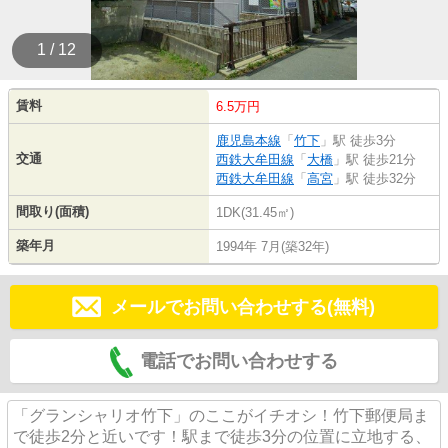
1 / 12
賃料
6.5万円
鹿児島本線
「
竹下
」駅 徒歩3分
交通
西鉄大牟田線
「
大橋
」駅 徒歩21分
西鉄大牟田線
「
高宮
」駅 徒歩32分
間取り(面積)
1DK(31.45㎡)
築年月
1994年 7月(築32年)
メールでお問い合わせする(無料)
電話でお問い合わせする
「グランシャリオ竹下」のここがイチオシ！竹下郵便局ま
で徒歩2分と近いです！駅まで徒歩3分の位置に立地する、