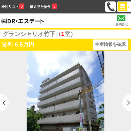
0
0
検討リスト
最近見た物件
お問合せ
グランシャリオ竹下（
1
室）
賃料
6.5万円
空室情報を確認